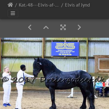
Kat.-48---Elvis-af-Jyndevad---Frieser
Elvis af Jyndevad 062