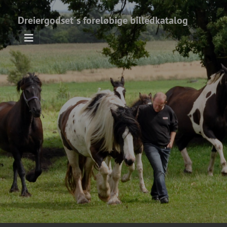
Dreiergodset´s foreløbige billedkatalog