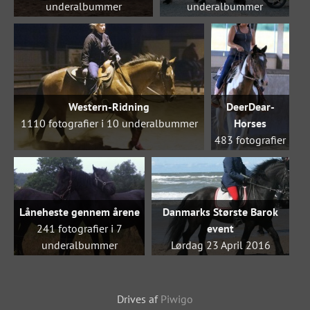
underalbummer
underalbummer
Western-Ridning
DeerDear-
1110 fotografier i 10 underalbummer
Horses
483 fotografier
i 4
underalbummer
Låneheste gennem årene
Danmarks Største Barok
241 fotografier i 7
event
underalbummer
Lørdag 23 April 2016
Her er de forskellige heste
169 fotografier
vi har haft gående
igennem årene inden vi
Drives af
Piwigo