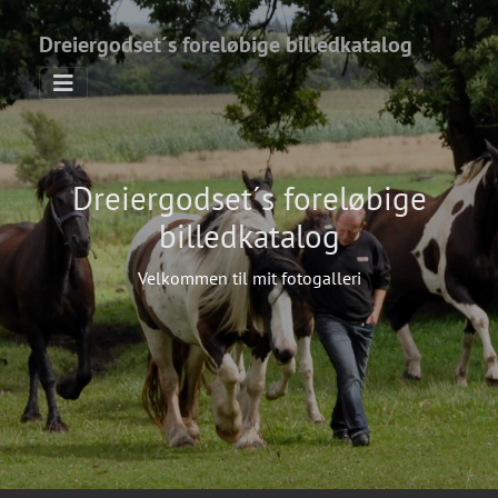
Dreiergodset´s foreløbige billedkatalog
Dreiergodset´s foreløbige
billedkatalog
Velkommen til mit fotogalleri