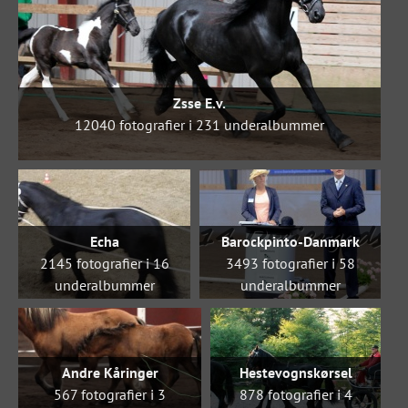
Zsse E.v.
12040 fotografier i 231 underalbummer
Echa
Barockpinto-Danmark
2145 fotografier i 16
3493 fotografier i 58
underalbummer
underalbummer
Det er vores gamle
forbund hvor vi havde
Gabi, Gaia inden vi
rykkede over i Zsse
Andre Kåringer
Hestevognskørsel
567 fotografier i 3
878 fotografier i 4