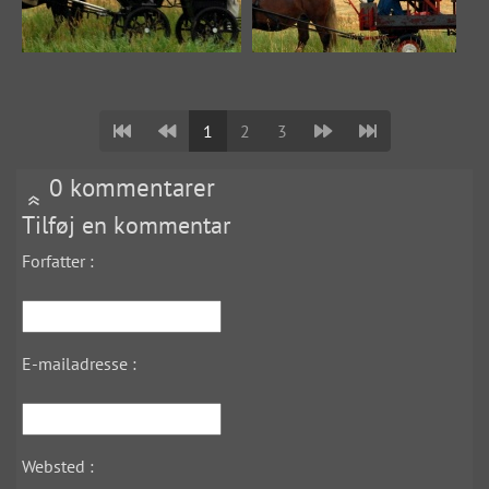
DSC 6999
DSC 7000
2074 besøg
2215 besøg
1
2
3
0 kommentarer
Tilføj en kommentar
Forfatter :
E-mailadresse :
Websted :